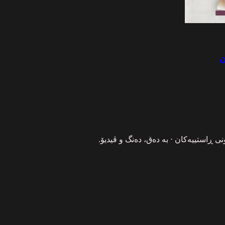
ن
 ڕاستییەکان ‧ بە دەق، دەنگ و ڤیدیۆ.