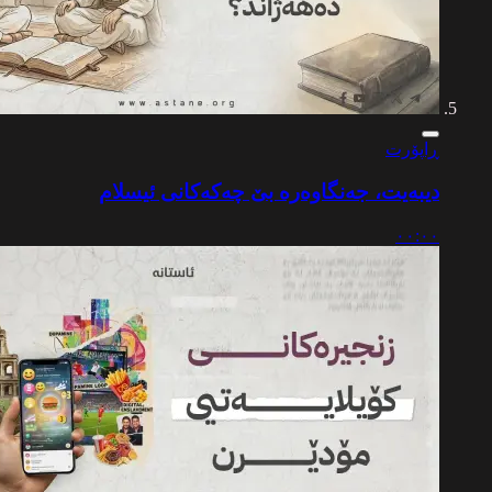
ڕاپۆرت
دیبەیت، جەنگاوەرە بێ چەکەکانی ئیسلام
٠٠:٠٠