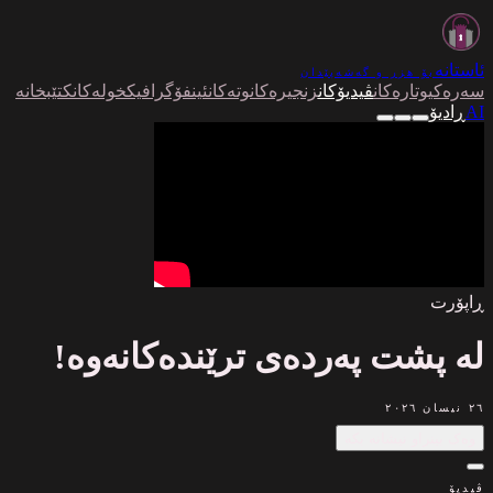
ئاستانە
بۆ هزر و گەشەپێدان
سەرەکی
وتارەکان
ڤیدیۆکان
زنجیرەکان
وتەکان
ئینفۆگرافیک
خولەکان
کتێبخانە
AI
ڕادیۆ
ڕاپۆرت
لە پشت پەردەی ترێندەکانەوە!
٢٦ نیسان ٢٠٢٦
وەک بینراو نیشانە بکە
ڤیدیۆ