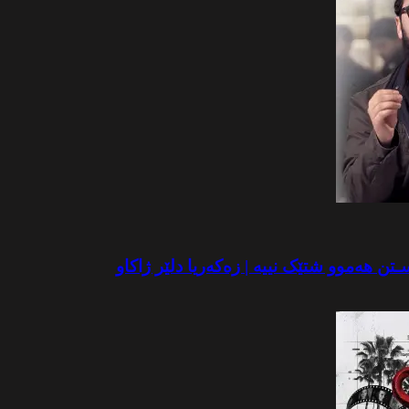
تن هەموو شتێک نییە | زەکەریا دلێر ژاکاو