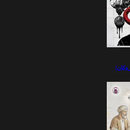
رەکان!