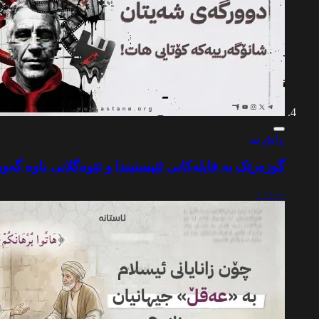
ڕاپۆرت
گوزەرێک بە فایلەکانی ئێپستیندا و تێوەگلانی ناوە گەو
٠٠:٠٠