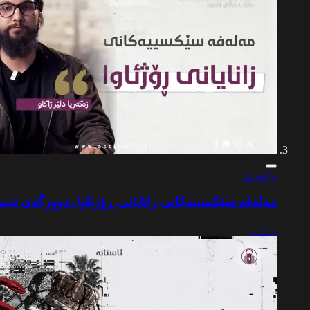
ڕاپۆرت
مەلەفە سێکسییەکانی زانایانی ڕۆژئاوا، دوورگەی ئیبسـ
٠٠:٠٠