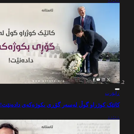
٠٠:٠٠
ڕاپۆرت
کاتێک کوژراو گوڵ لەسەر گۆڕی بکوژەکەی دادەنێت!
٠٠:٠٠