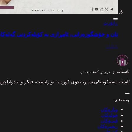
ڕاپۆرت
نان و خۆشگوزەرانی، ئامڕازی بە کۆیلەکردنی گەلەکا
٠٠:٠٠
ئاستانە
بۆ هزر و گەشەپێدان
ئاستانە سەکۆیەکی سەربەخۆی کوردییە بۆ زانست، فیکر و بەدواداچوونی
بەشەکان
وتارەکان
خولەکان
ڤیدیۆکان
زنجیرەکان
کتێبخانە