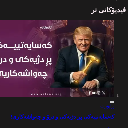
ڤیدیۆکانی تر
ڕاپۆرت
کەسایەتییەکی پڕ دژیەکی و درۆ و چەواشەکاری!