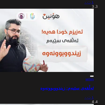
٠٠:٠١
3
series
ئەڵقەی سێیەم: زیندووبوونەوە
٠٠:٠١
4