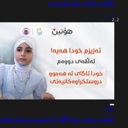
ئەڵقەی یەکەم: خودا ڕۆزیدەرە
٠٠:٠١
2
series
ئەڵقەی دووەم: خودا ئاگای لە هەموو دروستکراوەکانی