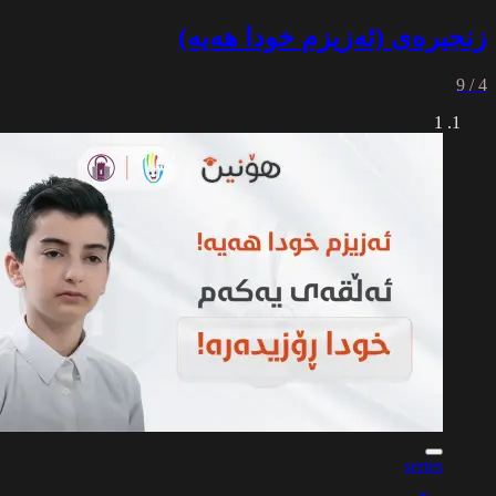
زنجیرەی (ئەزیزم خودا هەیە)
4 / 9
1
series