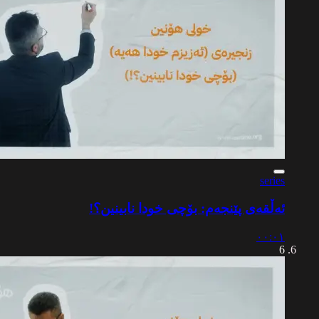
series
ئەڵقەی پێنجەم: بۆچی خودا نابینین؟!
٠٠:٠١
6