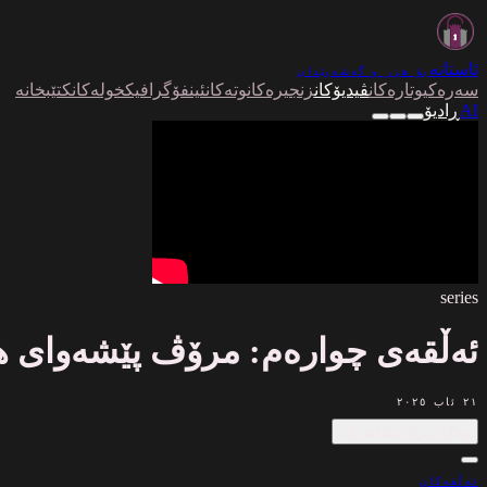
ئاستانە
بۆ هزر و گەشەپێدان
سەرەکی
وتارەکان
ڤیدیۆکان
زنجیرەکان
وتەکان
ئینفۆگرافیک
خولەکان
کتێبخانە
AI
ڕادیۆ
series
ئەڵقەی چوارەم: مرۆڤ پێشەوای ه
٢١ ئاب ٢٠٢٥
وەک بینراو نیشانە بکە
ئەڵقەکان