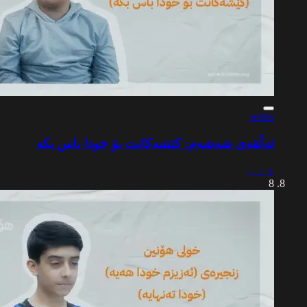
series
ئەڵقەی شەشەم: کێشەکانت بۆ خودا باس بکە
٠٠:٠١
8