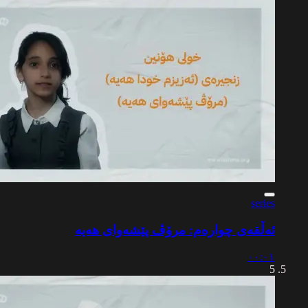
series
ئەڵقەی چوارەم: مرۆڤ پێشەوای هەیە
٠٠:٠١
5